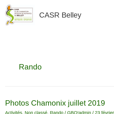
Aller
CASR Belley
au
contenu
Rando
Photos Chamonix juillet 2019
Photos
Chamonix
Activités
,
Non classé
,
Rando
/
GBO!admin
/
23 févrie