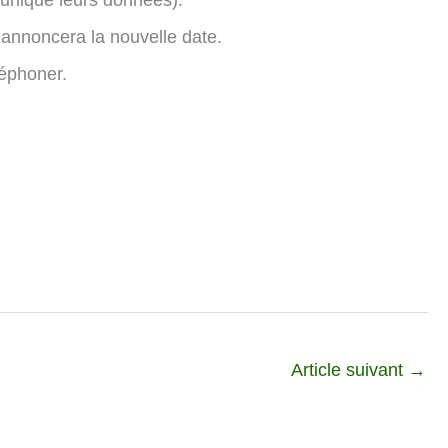
uniqué leurs données).
annoncera la nouvelle date.
léphoner.
Article suivant
→