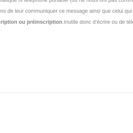
matique ni téléphone portable (ou ne nous ont pas comm
ns de leur communiquer ce message ainsi que celui qui 
ription ou préinscription
.Inutile donc d’écrire ou de té