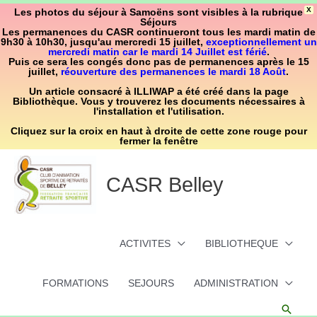
Aller
X
Les photos du séjour à Samoëns sont visibles à la rubrique
Séjours
au
Les permanences du CASR continueront tous les mardi matin de
9h30 à 10h30, jusqu'au mercredi 15 juillet,
exceptionnellement un
contenu
mercredi matin car le mardi 14 Juillet est férié
.
Puis ce sera les congés donc pas de permanences après le 15
juillet,
réouverture des permanences le mardi 18 Août
.
Un article consacré à ILLIWAP a été créé dans la page
Bibliothèque. Vous y trouverez les documents nécessaires à
l'installation et l'utilisation.
Cliquez sur la croix en haut à droite de cette zone rouge pour
fermer la fenêtre
CASR Belley
ACTIVITES
BIBLIOTHEQUE
FORMATIONS
SEJOURS
ADMINISTRATION
Reche