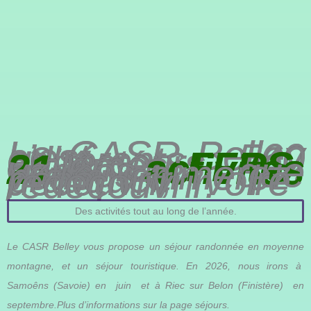
Le CASR Belley
c’est 560
adhérents, 40
animateurs
diplômés
FFRS
,
21 activités
variées que
vous aimerez
pratiquer,
découvrir voire
redécouvrir.
Des activités tout au long de l’année.
Le CASR Belley vous propose un séjour randonnée en moyenne
montagne, et un séjour touristique. En 2026, nous irons à
Samoêns (Savoie) en juin et à Riec sur Belon (Finistère) en
septembre.Plus d’informations sur la page séjours.