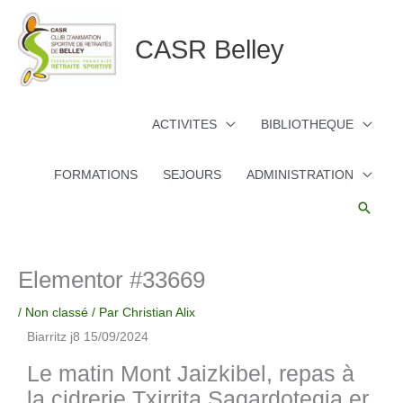
Aller
au
CASR Belley
contenu
ACTIVITES
BIBLIOTHEQUE
FORMATIONS
SEJOURS
ADMINISTRATION
Reche
Elementor #33669
/
Non classé
/ Par
Christian Alix
Biarritz j8 15/09/2024
Le matin Mont Jaizkibel, repas à
la cidrerie Txirrita Sagardotegia er