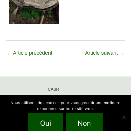
←
Article précédent
Article suivant
→
CASR
Club d'Animation Sportive des Retraités
Nous utilisons des cookies pour vous garantir une meilleure
94 rue du Lieutenant André Argenton, 01300 Belley
expérience sur notre site web.
Permanence tous les mardis de 9h30 à 10h30
Email casrbelley@orange.fr
Oui
Non
Pour nous contacter: c'est ICI