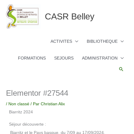
Aller
au
CASR Belley
contenu
ACTIVITES
BIBLIOTHEQUE
FORMATIONS
SEJOURS
ADMINISTRATION
Reche
Elementor #27544
/
Non classé
/ Par
Christian Alix
Biarritz 2024
Séjour découverte :
Biarritz et le Pays basque, du 7/09 au 17/09/2024.