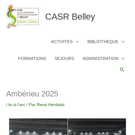
Aller
au
CASR Belley
contenu
ACTIVITES
BIBLIOTHEQUE
FORMATIONS
SEJOURS
ADMINISTRATION
Reche
Ambérieu 2025
/
tir-à-l'arc
/ Par
René Herdalot